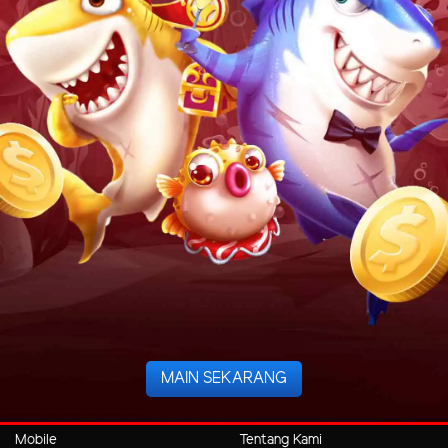
MAIN SEKARANG
Mobile
Tentang Kami