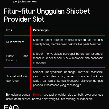
perjudian mereka.
Fitur-fitur Unggulan Shiobet
Provider Slot
Fitur
Keterangan
Shiobet dapat diakses melalui desktop, laptop, dan
Multiplatform
smartphone, memberikan fleksibilitas pada Member.
Shiobet menyediakan berbagai bonus dan promosi
Bonus dan
menarik, seperti bonus new member dan cashback
Promosi
mingguan.
Shiobet menyediakan berbagai metode transaksi
Transaksi Mudah
yang mudah dan aman, seperti transfer bank, e-
dan Aman
wallet, dan pulsa. Semua transaksi dilakukan dengan
prosedur keamanan yang tercanggih.
Bergabung dengan
Shiobet
sebagai provider slot terbaik sekarang juga
dan nikmati sensasi bermain slot yang tak tertandingi di Indonesia!
FAQ