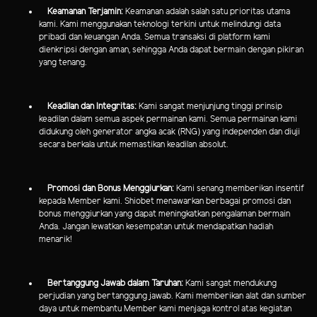
Keamanan Terjamin:
Keamanan adalah salah satu prioritas utama
kami. Kami menggunakan teknologi terkini untuk melindungi data
pribadi dan keuangan Anda. Semua transaksi di platform kami
dienkripsi dengan aman, sehingga Anda dapat bermain dengan pikiran
yang tenang.
Keadilan dan Integritas:
Kami sangat menjunjung tinggi prinsip
keadilan dalam semua aspek permainan kami. Semua permainan kami
didukung oleh generator angka acak (RNG) yang independen dan diuji
secara berkala untuk memastikan keadilan absolut.
Promosi dan Bonus Menggiurkan:
Kami senang memberikan insentif
kepada Member kami. Shiobet menawarkan berbagai promosi dan
bonus menggiurkan yang dapat meningkatkan pengalaman bermain
Anda. Jangan lewatkan kesempatan untuk mendapatkan hadiah
menarik!
Bertanggung Jawab dalam Taruhan:
Kami sangat mendukung
perjudian yang bertanggung jawab. Kami memberikan alat dan sumber
daya untuk membantu Member kami menjaga kontrol atas kegiatan