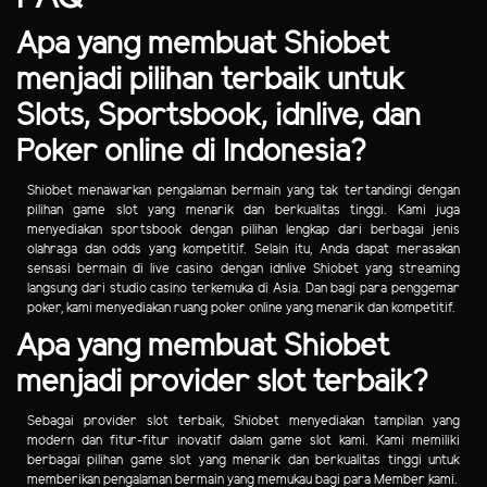
Apa yang membuat Shiobet
menjadi pilihan terbaik untuk
Slots, Sportsbook, idnlive, dan
Poker online di Indonesia?
Shiobet menawarkan pengalaman bermain yang tak tertandingi dengan
pilihan game slot yang menarik dan berkualitas tinggi. Kami juga
menyediakan sportsbook dengan pilihan lengkap dari berbagai jenis
olahraga dan odds yang kompetitif. Selain itu, Anda dapat merasakan
sensasi bermain di live casino dengan idnlive Shiobet yang streaming
langsung dari studio casino terkemuka di Asia. Dan bagi para penggemar
poker, kami menyediakan ruang poker online yang menarik dan kompetitif.
Apa yang membuat Shiobet
menjadi provider slot terbaik?
Sebagai provider slot terbaik, Shiobet menyediakan tampilan yang
modern dan fitur-fitur inovatif dalam game slot kami. Kami memiliki
berbagai pilihan game slot yang menarik dan berkualitas tinggi untuk
memberikan pengalaman bermain yang memukau bagi para Member kami.