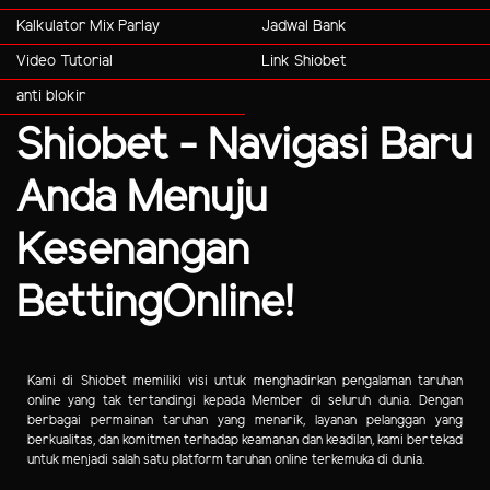
Kalkulator Mix Parlay
Jadwal Bank
Video Tutorial
Link Shiobet
anti blokir
Shiobet - Navigasi Baru
Anda Menuju
Kesenangan
BettingOnline!
Kami di Shiobet memiliki visi untuk menghadirkan pengalaman taruhan
online yang tak tertandingi kepada Member di seluruh dunia. Dengan
berbagai permainan taruhan yang menarik, layanan pelanggan yang
berkualitas, dan komitmen terhadap keamanan dan keadilan, kami bertekad
untuk menjadi salah satu platform taruhan online terkemuka di dunia.