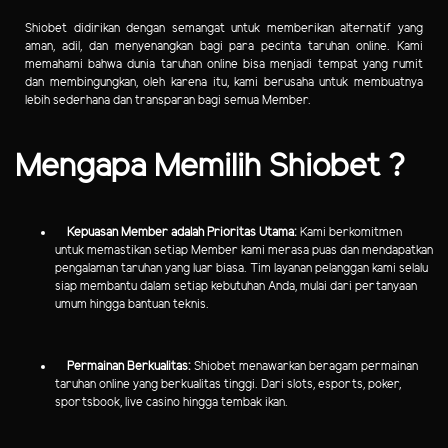
Shiobet didirikan dengan semangat untuk memberikan alternatif yang
aman, adil, dan menyenangkan bagi para pecinta taruhan online. Kami
memahami bahwa dunia taruhan online bisa menjadi tempat yang rumit
dan membingungkan, oleh karena itu, kami berusaha untuk membuatnya
lebih sederhana dan transparan bagi semua Member.
Mengapa Memilih Shiobet ?
Kepuasan Member adalah Prioritas Utama:
Kami berkomitmen
untuk memastikan setiap Member kami merasa puas dan mendapatkan
pengalaman taruhan yang luar biasa. Tim layanan pelanggan kami selalu
siap membantu dalam setiap kebutuhan Anda, mulai dari pertanyaan
umum hingga bantuan teknis.
Permainan Berkualitas:
Shiobet menawarkan beragam permainan
taruhan online yang berkualitas tinggi. Dari slots, esports, poker,
sportsbook, live casino hingga tembak ikan.